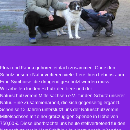
Flora und Fauna gehören einfach zusammen. Ohne den
Schutz unserer Natur verlieren viele Tiere ihren Lebensraum.
Eine Symbiose, die dringend geschützt werden muss.
Wir arbeiten für den Schutz der Tiere und der
Naturschutzverein Mittelsachsen e.V. für den Schutz unserer
Natur. Eine Zusammenarbeit, die sich gegenseitig ergänzt.
Schon seit 3 Jahren unterstützt uns der Naturschutzverein
Mittelsachsen mit einer großzügigen Spende in Höhe von
750,00 €. Diese überbrachte uns heute stellvertretend für den