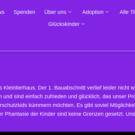
ws
Spenden
Über uns
Adoption
Alle T
Glückskinder
r im neu gebauten 
leintierhaus. Der 1. Bauabschnitt verlief leider nicht 
n und sind einfach zufrieden und glücklich, das unser P
ierschutzkids kümmern möchten. Es gibt soviel Möglichkei
er Phantasie der Kinder sind keine Grenzen gesetzt. Un