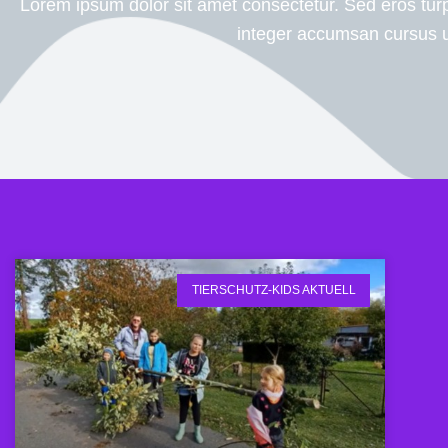
Lorem ipsum dolor sit amet consectetur. Sed eros turp
integer accumsan cursus 
TIERSCHUTZ-KIDS AKTUELL