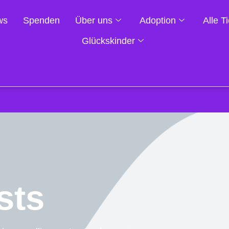
ws
Spenden
Über uns
Adoption
Alle T
Glückskinder
sts