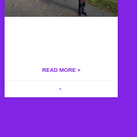
Wir Stellen Uns Vor
Herbstputz im Tierheim Ostrau Im Herbst
2022 wurde im Tierheim „Wiesengrund“
Ostrau die
READ MORE »
8. November 2023
Keine Kommentare