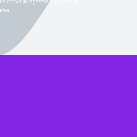
is convallis egestas turpis amet
urna.